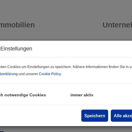
Immobilien
Untern
Einstellungen
t
Erfolgreich verkauft
 Lage
Wer sucht ein Platzerl zum (er)leben, genießen und arbeiten für Herz und Seele?
den Cookies um Einstellungen zu speichern. Nähere Informationen finden Sie in u
zerklärung
und unserer
Cookie Policy
.
2042 Ober-Steinabrunn
ch notwendige Cookies
immer aktiv
Zimmer
Fläche
Erfolgreich
2
4,5
ca. 110 m
verkauft
Speichern
Alle akz