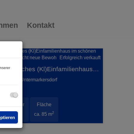
ehmen
Kontakt
Erfolgreich verkauft
Gemütliches (Kl)Einfamilienhaus im schönen Pulkautal sucht neue Bewohner
nserer
2061 Untermarkersdorf
Zimmer
Fläche
Erfolgreich
2
3
ca. 85 m
verkauft
eptieren