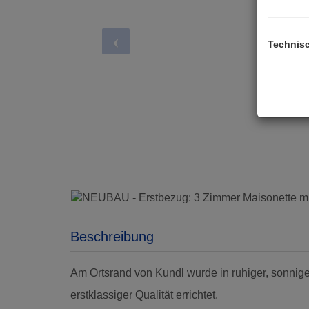
Technis
Beschreibung
Am Ortsrand von Kundl wurde in ruhiger, sonnig
erstklassiger Qualität errichtet.