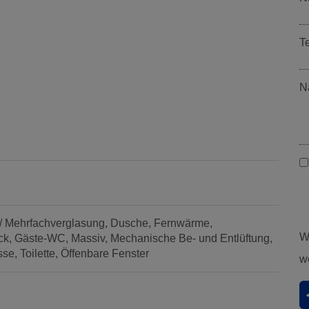
T
N
/ Mehrfachverglasung
Dusche
Fernwärme
W
ck
Gäste-WC
Massiv
Mechanische Be- und Entlüftung
sse
Toilette
Öffenbare Fenster
w