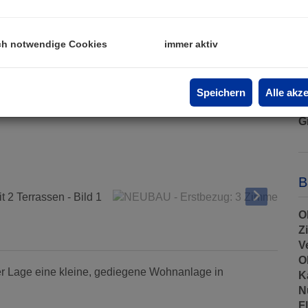
P
K
ch notwendige Cookies
immer aktiv
e
P
Speichern
Alle akz
G
G
B
O
Z
V
O
er Lage eine kleine, gediegene Wohnanlage in
K
N
F