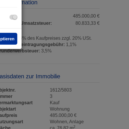
reisinformation
aufpreis:
485.000,00 €
nthaltene Umsatzsteuer:
80.833,33 €
rovision:
3% des Kaufpreises zzgl. 20% USt.
eptieren
rundbucheintragungsgebühr:
1,1%
runderwerbsteuer:
3,5%
asisdaten zur Immobilie
bjektnr.
1612/5803
immer
3
ermarktungsart
Kauf
bjektart
Wohnung
aufpreis
485.000,00 €
utzungsart
Wohnen
Anlage
2
läche
ca. 76,82 m