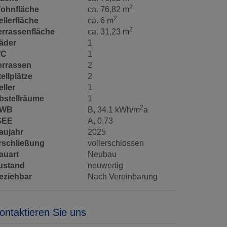
2
ohnfläche
ca. 76,82 m
2
ellerfläche
ca. 6 m
2
errassenfläche
ca. 31,23 m
äder
1
C
1
errassen
2
tellplätze
2
eller
1
bstellräume
1
2
WB
B, 34.1 kWh/m
a
GEE
A, 0,73
aujahr
2025
rschließung
vollerschlossen
auart
Neubau
ustand
neuwertig
eziehbar
Nach Vereinbarung
ontaktieren Sie uns