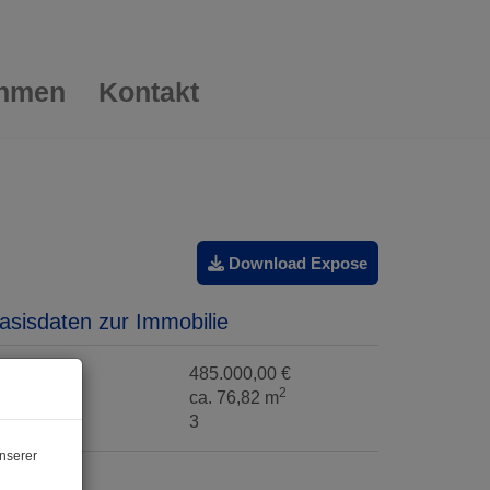
ehmen
Kontakt
Download Expose
asisdaten zur Immobilie
aufpreis
485.000,00 €
2
läche
ca. 76,82 m
immer
3
nserer