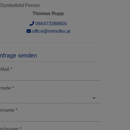
Thomas Rupp
066473388600
office@immofex.at
nfrage senden
-Mail
nrede
orname
achname