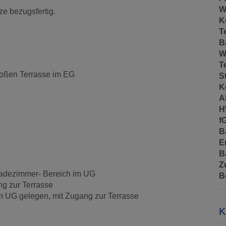
W
e bezugsfertig.
K
T
B
W
T
oßen Terrasse im EG
S
K
A
H
f
B
E
B
Z
Badezimmer- Bereich im UG
B
g zur Terrasse
m UG gelegen, mit Zugang zur Terrasse
K