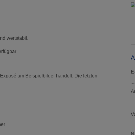
nd wertstabil.
rfügbar
A
E
 Exposé um Beispielbilder handelt. Die letzten
A
V
ner
N