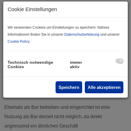
Cookie Einstellungen
Wir verwenden Cookies um Einstellungen zu speichern. Nähere
Informationen finden Sie in unserer
Datenschutzerklärung
und unserer
Cookie Policy
.
Beschreibung
Technisch notwendige
immer
Cookies
aktiv
In gut frequentierter Lage, wenige Meter von der Wörgler
Bahnhofstrasse kommt dieses Geschäftslokal im
Speichern
Alle akzeptieren
Erdgeschoß zum Verkauf.
Ehemals als Bar betrieben und eingerichtet ist eine
Nutzung als Bar derzeit nicht möglich, da direkt
angrenzend ein ähnliches Geschäft